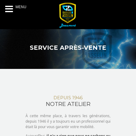
MENU
SERVICE APRÈS-VENTE
DEPUIS 1946
NOTRE ATELIER
À cette même place, à travers les générations,
depuis 1946 il y a toujours eu un professionnel qui
était là pour vous garantir votre mobilité.
Aujourd’hui,
il n’y a rien que nous ne sachons ou