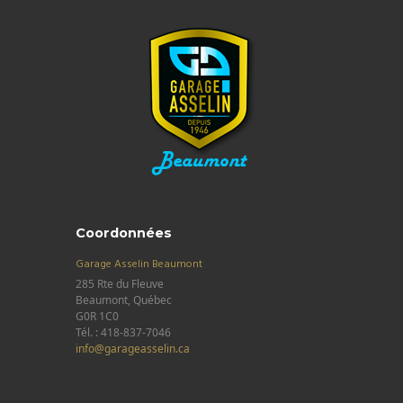
Coordonnées
Garage Asselin Beaumont
285 Rte du Fleuve
Beaumont, Québec
G0R 1C0
Tél. : 418-837-7046
info@garageasselin.ca